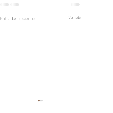
Entradas recientes
Ver todo
Exposición "La mina" IA
Fotos de Paco Fe