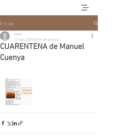
Entrada
liaast
11 may 2020
0 min de lectura
CUARENTENA de Manuel
Cuenya